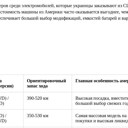
идеров среди электромобилей, которые украинцы заказывают из 
я стоимость машины из Америки часто оказывается выгоднее, че
беспечивает большой выбор модификаций, емкостей батарей и в
а
Ориентировочный
Главная особенность аме
ерсии)
запас хода
D) /
390-520 км
Высокая посадка, вмести
D)
большой выбор свежих го
) /
350-530 км
Самая массовая модель на
WD)
покупки и высокая ликвид