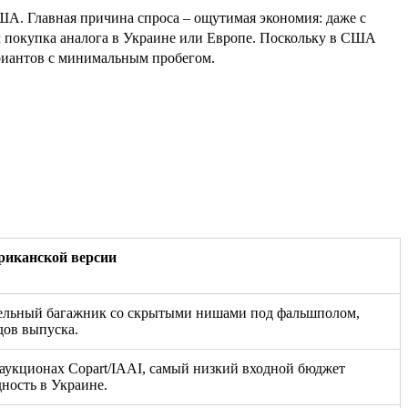
США. Главная причина спроса – ощутимая экономия: даже с
м покупка аналога в Украине или Европе. Поскольку в США
ариантов с минимальным пробегом.
риканской версии
тельный багажник со скрытыми нишами под фальшполом,
дов выпуска.
 аукционах Copart/IAAI, самый низкий входной бюджет
ность в Украине.