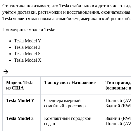
Статистика показывает, что Tesla стабильно входит в число л
учётом доставки, растаможки и восстановления, окончательна
Tesla является массовым автомобилем, американский рынок о
Популярные модели Tesla:
Tesla Model Y
Tesla Model 3
Tesla Model S
Tesla Model X
Модель Tesla
Тип кузова / Назначение
Тип привод
из США
(основные в
Tesla Model Y
Среднеразмерный
Полный (AW
семейный кроссовер
Задний (RW
Tesla Model 3
Компактный городской
Задний (RWD
седан
Полный (A